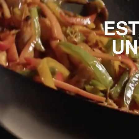
ES
UN